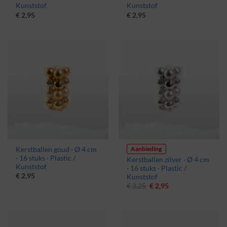
Kunststof
Kunststof
€
2,95
€
2,95
Aanbieding
Kerstballen goud · Ø 4 cm
· 16 stuks · Plastic /
Kerstballen zilver · Ø 4 cm
Kunststof
· 16 stuks · Plastic /
€
2,95
Kunststof
Oorspronkelijke
Huidige
€
3,25
€
2,95
prijs
prijs
was:
is:
€ 3,25.
€ 2,95.