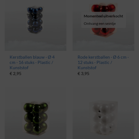
Momenteel uitverkocht
Ontvang een seintje
Kerstballen blauw · Ø 4
Rode kerstballen · Ø 6 cm ·
cm · 16 stuks · Plastic /
12 stuks · Plastic /
Kunststof
Kunststof
€
2,95
€
3,95