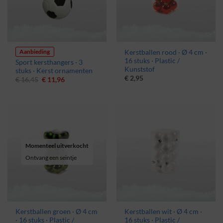
Aanbieding
Kerstballen rood · Ø 4 cm ·
16 stuks · Plastic /
Sport kersthangers · 3
Kunststof
stuks · Kerst ornamenten
€
2,95
Oorspronkelijke
Huidige
€
16,45
€
11,96
prijs
prijs
was:
is:
€ 16,45.
€ 11,96.
Momenteel uitverkocht
Ontvang een seintje
Kerstballen groen · Ø 4 cm
Kerstballen wit · Ø 4 cm ·
· 16 stuks · Plastic /
16 stuks · Plastic /