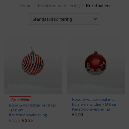
Home
/
Kerstboomversiering
/
Kerstballen
Aanbieding
Rood & wit kerstbal met
huisje en rendier · Ø 8 cm ·
Rood & wit glitter kerstbal
Kerstboomversiering
· Ø 8 cm ·
€
2,00
Kerstboomversiering
Oorspronkelijke
Huidige
€
3,25
€
2,95
prijs
prijs
was:
is: