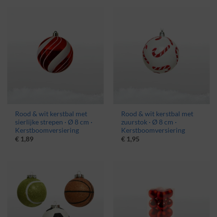
€ 3,25.
€ 2,95.
Rood & wit kerstbal met
Rood & wit kerstbal met
sierlijke strepen · Ø 8 cm ·
zuurstok · Ø 8 cm ·
Kerstboomversiering
Kerstboomversiering
€
1,89
€
1,95