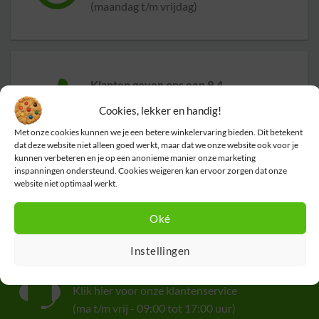
(maandag t/m vrijdag)
Klanten geven ons een 9,4
op basis van
+14.800
Cookies, lekker en handig!
beoordelingen
Met onze cookies kunnen we je een betere winkelervaring bieden. Dit betekent
dat deze website niet alleen goed werkt, maar dat we onze website ook voor je
kunnen verbeteren en je op een anonieme manier onze marketing
inspanningen ondersteund. Cookies weigeren kan ervoor zorgen dat onze
website niet optimaal werkt.
Oké
Instellingen
Hulp nodig?
We helpen je graag.
Klik hier voor onze klantenservice
(ma t/m vrij - 09:00 tot 17:00 uur)