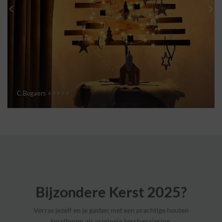
C.Bogaers ⭐⭐⭐⭐⭐
Bijzondere Kerst 2025?
Verras jezelf en je gasten met een prachtige houten
kerstboom als originele kerstversiering.