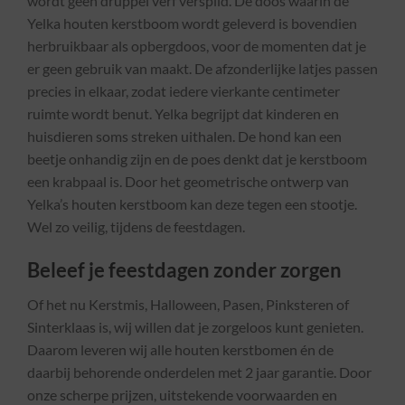
wordt geen druppel verf verspild. De doos waarin de
Yelka houten kerstboom wordt geleverd is bovendien
herbruikbaar als opbergdoos, voor de momenten dat je
er geen gebruik van maakt. De afzonderlijke latjes passen
precies in elkaar, zodat iedere vierkante centimeter
ruimte wordt benut. Yelka begrijpt dat kinderen en
huisdieren soms streken uithalen. De hond kan een
beetje onhandig zijn en de poes denkt dat je kerstboom
een krabpaal is. Door het geometrische ontwerp van
Yelka’s houten kerstboom kan deze tegen een stootje.
Wel zo veilig, tijdens de feestdagen.
Beleef je feestdagen zonder zorgen
Of het nu Kerstmis, Halloween, Pasen, Pinksteren of
Sinterklaas is, wij willen dat je zorgeloos kunt genieten.
Daarom leveren wij alle houten kerstbomen én de
daarbij behorende onderdelen met 2 jaar garantie. Door
onze scherpe prijzen, uitstekende voorwaarden en