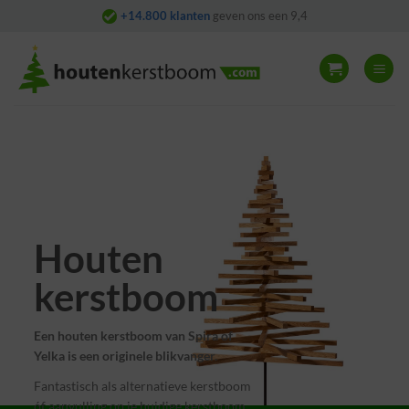
Skip
+14.800 klanten
geven ons een 9,4
to
content
Houten
kerstboom
Een houten kerstboom van Spira of
Yelka is een originele blikvanger.
Fantastisch als alternatieve kerstboom
óf aanvulling op je huidige kerstboom