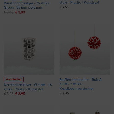
stuks · Plastic / Kunststof
Kerstboomhaakjes · 75 stuks ·
€
2,95
Groen · 35 mm x 0,8 mm
Oorspronkelijke
Huidige
€
2,48
€
1,80
prijs
prijs
was:
is:
€ 2,48.
€ 1,80.
Aanbieding
Stoffen kerstballen · Ruit &
hulst · 2 stuks ·
Kerstballen zilver · Ø 4 cm · 16
Kerstboomversiering
stuks · Plastic / Kunststof
€
7,49
Oorspronkelijke
Huidige
€
3,25
€
2,95
prijs
prijs
was:
is:
€ 3,25.
€ 2,95.