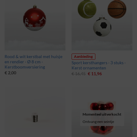
Aanbieding
Rood & wit kerstbal met huisje
en rendier · Ø 8 cm ·
Sport kersthangers · 3 stuks ·
Kerstboomversiering
Kerst ornamenten
€
2,00
Oorspronkelijke
Huidige
€
16,45
€
11,96
prijs
prijs
was:
is:
€ 16,45.
€ 11,96.
Momenteel uitverkocht
Ontvang een seintje