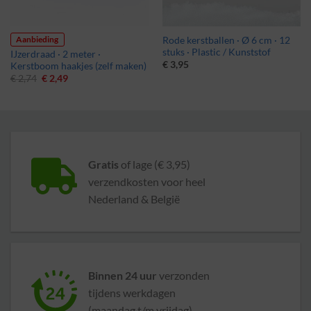
Aanbieding
Rode kerstballen · Ø 6 cm · 12
stuks · Plastic / Kunststof
IJzerdraad · 2 meter ·
€
3,95
Kerstboom haakjes (zelf maken)
Oorspronkelijke
Huidige
€
2,74
€
2,49
prijs
prijs
was:
is:
€ 2,74.
€ 2,49.
Gratis
of lage (€ 3,95)
verzendkosten voor heel
Nederland & België
Binnen 24 uur
verzonden
tijdens werkdagen
(maandag t/m vrijdag)