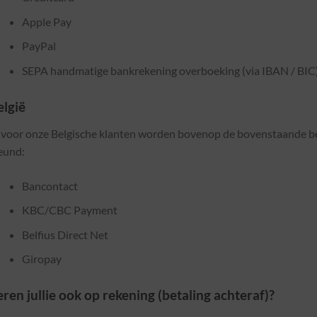
Apple Pay
PayPal
SEPA handmatige bankrekening overboeking (via IBAN / BIC
elgië
l voor onze Belgische klanten worden bovenop de bovenstaande b
eund:
Bancontact
KBC/CBC Payment
Belfius Direct Net
Giropay
ren jullie ook op rekening (betaling achteraf)?