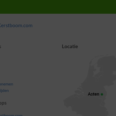
Kerstboom.com
s
Locatie
opnemen
ijden
ops
rstboom.com