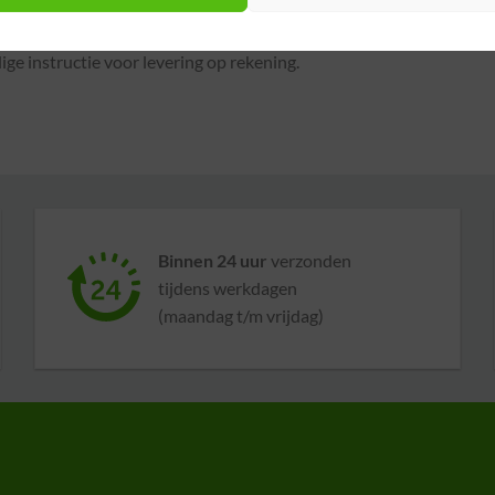
raag zullen wij beoordelen of levering op rekening mogelijk is. Na
ge instructie voor levering op rekening.
Binnen 24 uur
verzonden
tijdens werkdagen
(maandag t/m vrijdag)