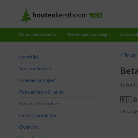
Skip
to
content
Houten kerstbomen
Kerstboomversiering
Kerstverl
< Terug 
Levertijd
Bet
Verzendkosten
Hoeveel lampjes?
Je kunt 
Retourneren & ruilen
🇳🇱 &
Garantie & service
De volg
Defect aanmelden
Over ons