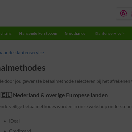
ichting
Hangende kerstboom
Groothandel
Klantenservice
naar de klantenservice
aalmethodes
de door jou gewenste betaalmethode selecteren bij het afrekenen v
 🇪🇺 Nederland & overige Europese landen
ende veilige betaalmethodes worden in onze webshop ondersteun
iDeal
Creditcard