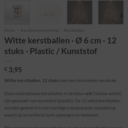
Home
/
Kerstboomversiering
/
Kerstballen
Witte kerstballen · Ø 6 cm · 12
stuks · Plastic / Kunststof
3,95
€
Witte kerstballen
,
12 stuks
met een doorsnede van
6 cm
.
Deze onbreekbare kerstballen in de kleur
wit
(‘winter white’)
zijn gemaakt van kunststof (plastic). De 12 witte kerstballen
worden geleverd in een handige transparante verpakking
waarin je ze na Kerst kunt opbergen en bewaren.
Tip:
combineer deze kerstballen in wit met kerstballen in een