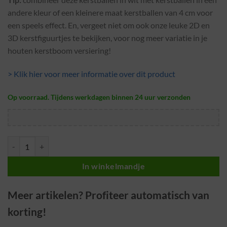
andere kleur of een kleinere maat kerstballen van 4 cm voor
een speels effect. En, vergeet niet om ook onze leuke 2D en
3D kerstfiguurtjes te bekijken, voor nog meer variatie in je
houten kerstboom versiering!
> Klik hier voor meer informatie over dit product
Op voorraad. Tijdens werkdagen binnen 24 uur verzonden
Witte kerstballen · Ø 6 cm · 12 stuks · Plastic / Kunststof aantal
In winkelmandje
Meer artikelen? Profiteer automatisch van
korting!