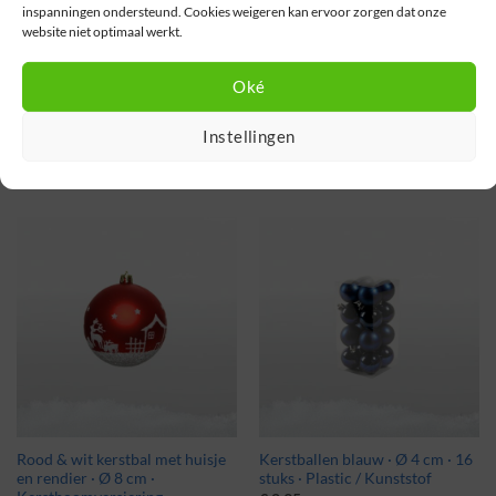
inspanningen ondersteund. Cookies weigeren kan ervoor zorgen dat onze
Staand of hangend
:
hangend
website niet optimaal werkt.
Oké
Instellingen
GERELATEERDE PRODUCTEN
Rood & wit kerstbal met huisje
Kerstballen blauw · Ø 4 cm · 16
en rendier · Ø 8 cm ·
stuks · Plastic / Kunststof