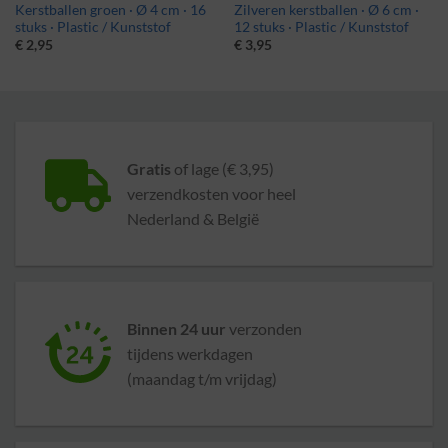
Kerstballen groen · Ø 4 cm · 16
Zilveren kerstballen · Ø 6 cm ·
stuks · Plastic / Kunststof
12 stuks · Plastic / Kunststof
€
2,95
€
3,95
Gratis
of lage (€ 3,95)
verzendkosten voor heel
Nederland & België
Binnen 24 uur
verzonden
tijdens werkdagen
(maandag t/m vrijdag)