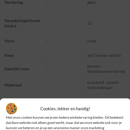
Versiering
:
geen
Verpakkingsinhoud
:
12
(stuks)
Vorm
:
rond
Kleur
:
wit (‘winter white’)
binnen /
Geschikt voor
:
kerstboomversiering
kunststof / plastic
Materiaal
:
(onbreekbaar)
Type
:
kerstballen
Cookies, lekker en handig!
Met onze cookies kunnen we je een betere winkelervaring bieden. Dit betekent
Afmeting Ø
:
6 cm
dat deze website niet alleen goed werkt, maar dat we onze website ook voor je
kunnen verbeteren en je op een anonieme manier onze marketing