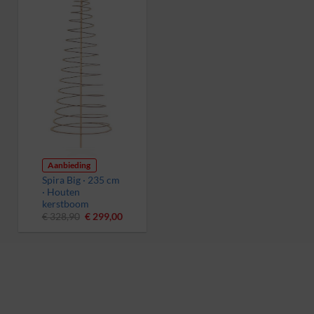
Aanbieding
Spira Big · 235 cm
· Houten
kerstboom
Oorspronkelijke
Huidige
€
328,90
€
299,00
prijs
prijs
was:
is:
€ 328,90.
€ 299,00.