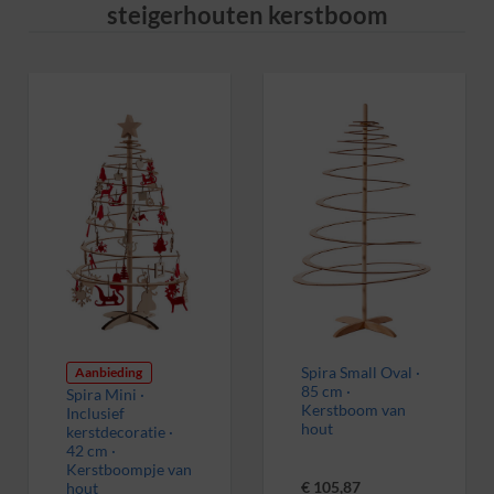
steigerhouten kerstboom
Aanbieding
Spira Small Oval ·
85 cm ·
Spira Mini ·
Kerstboom van
Inclusief
hout
kerstdecoratie ·
42 cm ·
Kerstboompje van
€
105,87
hout