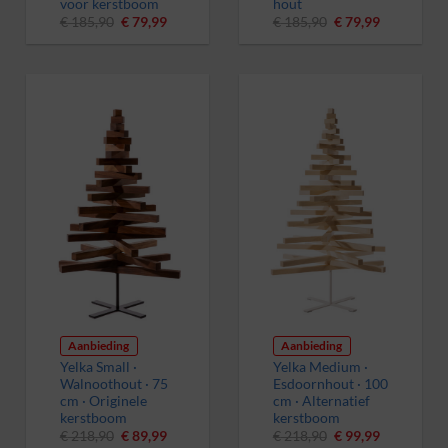
voor kerstboom
hout
Oorspronkelijke
Huidige
Oorspronkelijke
Huidige
€
185,90
€
79,99
€
185,90
€
79,99
prijs
prijs
prijs
prijs
was:
is:
was:
is:
€ 185,90.
€ 79,99.
€ 185,90.
€ 79,99.
Aanbieding
Aanbieding
Yelka Small ·
Yelka Medium ·
Walnoothout · 75
Esdoornhout · 100
cm · Originele
cm · Alternatief
kerstboom
kerstboom
Oorspronkelijke
Huidige
Oorspronkelijke
Huidige
€
218,90
€
89,99
€
218,90
€
99,99