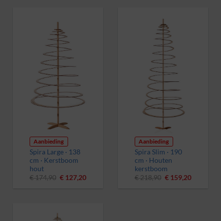
€ 119,90.
€ 87,20.
€ 148,50.
€ 108,00.
Aanbieding
Aanbieding
Spira Large · 138
Spira Slim · 190
cm · Kerstboom
cm · Houten
hout
kerstboom
Oorspronkelijke
Huidige
Oorspronkelijke
Huidige
€
174,90
€
127,20
€
218,90
€
159,20
prijs
prijs
prijs
prijs
was:
is:
was:
is:
€ 174,90.
€ 127,20.
€ 218,90.
€ 159,20.