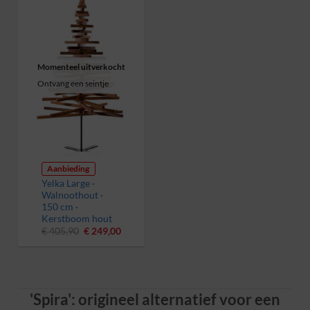
Momenteel uitverkocht
Ontvang een seintje
Aanbieding
Yelka Large ·
Walnoothout ·
150 cm ·
Kerstboom hout
Oorspronkelijke
Huidige
€
405,90
€
249,00
prijs
prijs
was:
is:
€ 405,90.
€ 249,00.
'Spira': origineel alternatief voor een