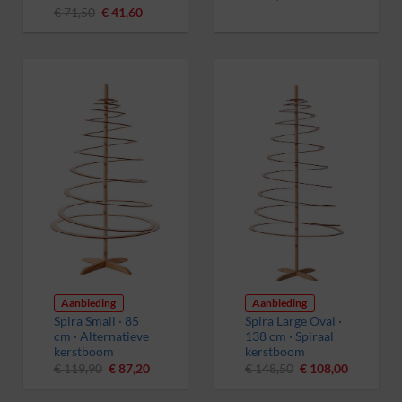
Oorspronkelijke
Huidige
€
71,50
€
41,60
prijs
prijs
was:
is:
€ 71,50.
€ 41,60.
Aanbieding
Aanbieding
Spira Small · 85
Spira Large Oval ·
cm · Alternatieve
138 cm · Spiraal
kerstboom
kerstboom
Oorspronkelijke
Huidige
Oorspronkelijke
Huidige
€
119,90
€
87,20
€
148,50
€
108,00
prijs
prijs
prijs
prijs
was:
is:
was:
is: