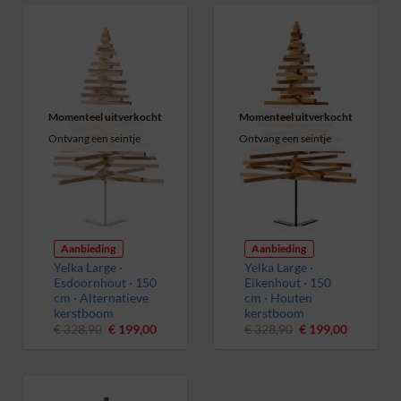
Momenteel uitverkocht
Momenteel uitverkocht
Ontvang een seintje
Ontvang een seintje
Aanbieding
Aanbieding
Yelka Large ·
Yelka Large ·
Esdoornhout · 150
Eikenhout · 150
cm · Alternatieve
cm · Houten
kerstboom
kerstboom
Oorspronkelijke
Huidige
Oorspronkelijke
Huidige
€
328,90
€
199,00
€
328,90
€
199,00
prijs
prijs
prijs
prijs
was:
is:
was:
is:
€ 328,90.
€ 199,00.
€ 328,90.
€ 199,00.