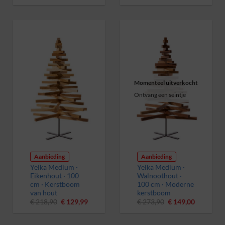
prijs
prijs
prijs
prijs
was:
is:
was:
is:
€ 218,90.
€ 89,99.
€ 218,90.
€ 99,99.
Momenteel uitverkocht
Ontvang een seintje
Aanbieding
Aanbieding
Yelka Medium ·
Yelka Medium ·
Eikenhout · 100
Walnoothout ·
cm · Kerstboom
100 cm · Moderne
van hout
kerstboom
Oorspronkelijke
Huidige
Oorspronkelijke
Huidige
€
218,90
€
129,99
€
273,90
€
149,00
prijs
prijs
prijs
prijs
was:
is:
was:
is:
€ 218,90.
€ 129,99.
€ 273,90.
€ 149,00.