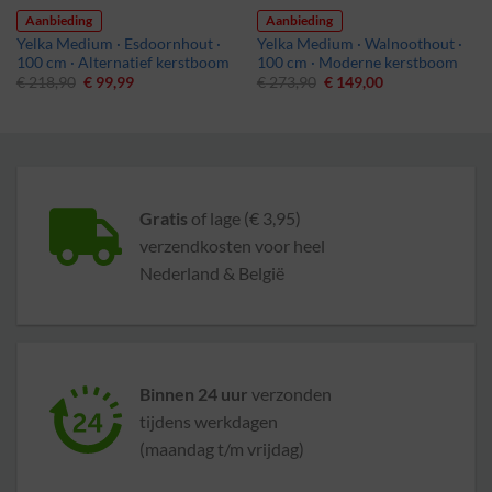
Aanbieding
Aanbieding
Yelka Medium · Esdoornhout ·
Yelka Medium · Walnoothout ·
100 cm · Alternatief kerstboom
100 cm · Moderne kerstboom
Oorspronkelijke
Huidige
Oorspronkelijke
Huidige
€
218,90
€
99,99
€
273,90
€
149,00
prijs
prijs
prijs
prijs
was:
is:
was:
is:
€ 218,90.
€ 99,99.
€ 273,90.
€ 149,00.
Gratis
of lage (€ 3,95)
verzendkosten voor heel
Nederland & België
Binnen 24 uur
verzonden
tijdens werkdagen
(maandag t/m vrijdag)