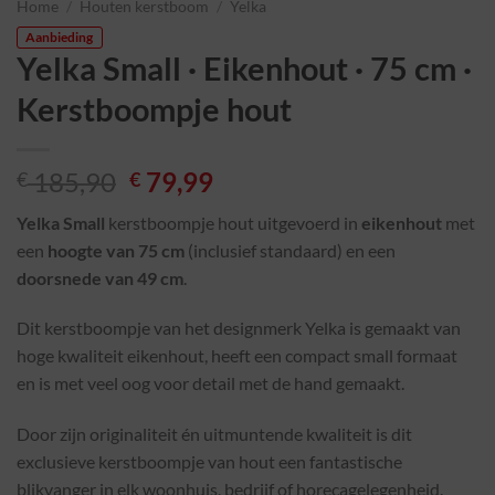
Home
/
Houten kerstboom
/
Yelka
Aanbieding
Yelka Small · Eikenhout · 75 cm ·
Kerstboompje hout
185,90
79,99
€
€
Yelka Small
kerstboompje hout uitgevoerd in
eikenhout
met
een
hoogte van 75 cm
(inclusief standaard) en een
doorsnede van 49 cm
.
Dit kerstboompje van het designmerk Yelka is gemaakt van
hoge kwaliteit eikenhout, heeft een compact small formaat
en is met veel oog voor detail met de hand gemaakt.
Door zijn originaliteit én uitmuntende kwaliteit is dit
exclusieve kerstboompje van hout een fantastische
blikvanger in elk woonhuis, bedrijf of horecagelegenheid.