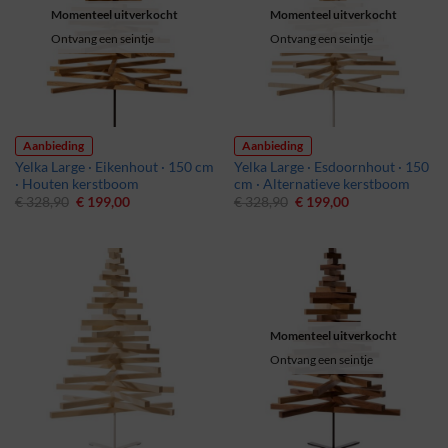
Momenteel uitverkocht
Momenteel uitverkocht
Ontvang een seintje
Ontvang een seintje
Aanbieding
Aanbieding
Yelka Large · Eikenhout · 150 cm
Yelka Large · Esdoornhout · 150
· Houten kerstboom
cm · Alternatieve kerstboom
Oorspronkelijke
Huidige
Oorspronkelijke
Huidige
€
328,90
€
199,00
€
328,90
€
199,00
prijs
prijs
prijs
prijs
was:
is:
was:
is:
€ 328,90.
€ 199,00.
€ 328,90.
€ 199,00.
Momenteel uitverkocht
Ontvang een seintje