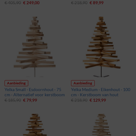
Oorspronkelijke
Huidige
Oorspronkelijke
Huidige
€
405,90
€
249,00
€
218,90
€
89,99
prijs
prijs
prijs
prijs
was:
is:
was:
is:
€ 405,90.
€ 249,00.
€ 218,90.
€ 89,99.
Aanbieding
Aanbieding
Yelka Small · Esdoornhout · 75
Yelka Medium · Eikenhout · 100
cm · Alternatief voor kerstboom
cm · Kerstboom van hout
Oorspronkelijke
Huidige
Oorspronkelijke
Huidige
€
185,90
€
79,99
€
218,90
€
129,99
prijs
prijs
prijs
prijs
was:
is:
was:
is:
€ 185,90.
€ 79,99.
€ 218,90.
€ 129,99.