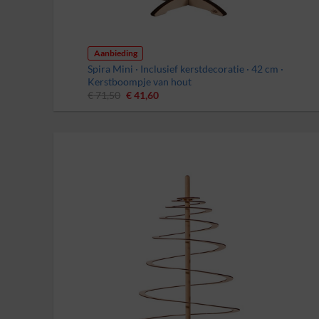
Aanbieding
Spira Mini · Inclusief kerstdecoratie · 42 cm ·
Kerstboompje van hout
Oorspronkelijke
Huidige
€
71,50
€
41,60
prijs
prijs
was:
is:
€ 71,50.
€ 41,60.