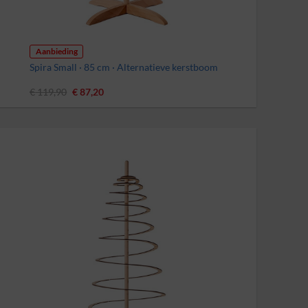
Aanbieding
Spira Small · 85 cm · Alternatieve kerstboom
Oorspronkelijke
Huidige
€
119,90
€
87,20
prijs
prijs
was:
is:
€ 119,90.
€ 87,20.