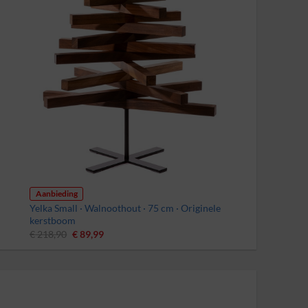
Aanbieding
Yelka Small · Walnoothout · 75 cm · Originele
kerstboom
Oorspronkelijke
Huidige
€
218,90
€
89,99
prijs
prijs
was:
is:
€ 218,90.
€ 89,99.