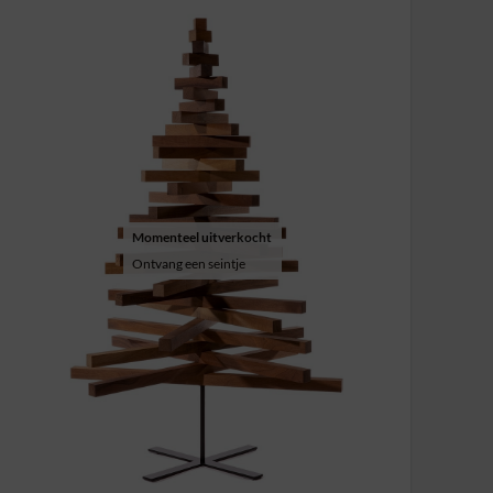
Momenteel uitverkocht
Ontvang een seintje