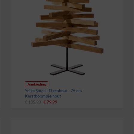
Aanbieding
Yelka Small · Eikenhout · 75 cm ·
Kerstboompje hout
Oorspronkelijke
Huidige
€
185,90
€
79,99
prijs
prijs
was:
is:
€ 185,90.
€ 79,99.