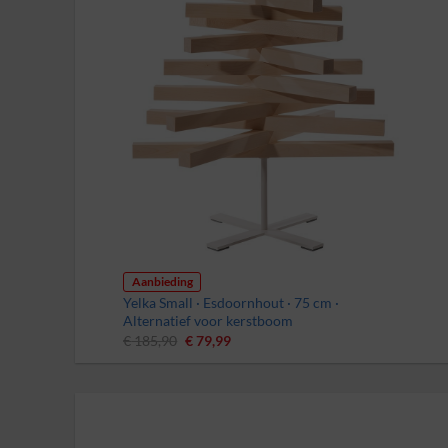
Aanbieding
Yelka Small · Esdoornhout · 75 cm ·
Alternatief voor kerstboom
Oorspronkelijke
Huidige
€
185,90
€
79,99
prijs
prijs
was:
is:
€ 185,90.
€ 79,99.