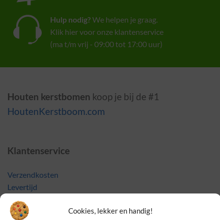
Hulp nodig?
We helpen je graag.
Klik hier voor onze klantenservice
(ma t/m vrij - 09:00 tot 17:00 uur)
Houten kerstbomen
koop je bij de #1
HoutenKerstboom.com
Klantenservice
Verzendkosten
Levertijd
Retourneren & ruilen
Cookies, lekker en handig!
Garantie