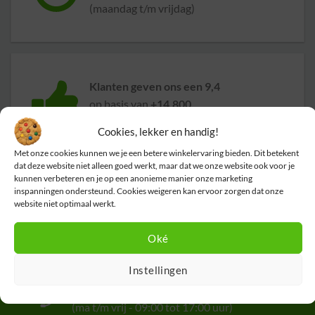
(maandag t/m vrijdag)
Klanten geven ons een 9,4
op basis van
+14.800
beoordelingen
Cookies, lekker en handig!
Met onze cookies kunnen we je een betere winkelervaring bieden. Dit betekent
dat deze website niet alleen goed werkt, maar dat we onze website ook voor je
kunnen verbeteren en je op een anonieme manier onze marketing
inspanningen ondersteund. Cookies weigeren kan ervoor zorgen dat onze
website niet optimaal werkt.
Oké
Instellingen
Hulp nodig?
We helpen je graag.
Klik hier voor onze klantenservice
(ma t/m vrij - 09:00 tot 17:00 uur)