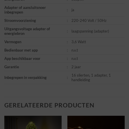
Adapter of aansluitsnoer
:
ja
inbegrepen
Stroomvoorziening
:
220-240 Volt / 50Hz
Uitgangsvoltage adapter of
:
laagspanning (adapter)
energiebron
Vermogen
:
3,6 Watt
Bedienbaar met app
:
n.v.t
App beschikbaar voor
:
n.v.t
Garantie
:
2 jaar
16 slierten, 1 adapter, 1
Inbegrepen in verpakking
:
handleiding
GERELATEERDE PRODUCTEN