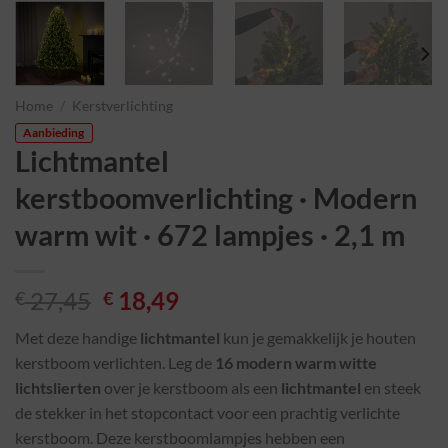
Home
/
Kerstverlichting
Aanbieding
Lichtmantel
kerstboomverlichting · Modern
warm wit · 672 lampjes · 2,1 m
Oorspronkelijke
Huidige
27,45
18,49
€
€
prijs
prijs
Met deze handige
lichtmantel
kun je gemakkelijk je houten
was:
is:
kerstboom verlichten. Leg de
16 modern warm witte
€ 27,45.
€ 18,49.
lichtslierten
over je kerstboom als een
lichtmantel
en steek
de stekker in het stopcontact voor een prachtig verlichte
kerstboom. Deze kerstboomlampjes hebben een