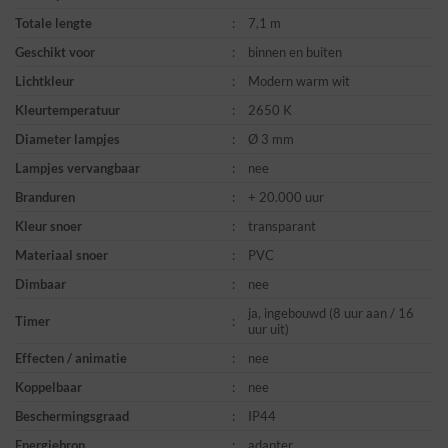
Totale lengte
:
7,1 m
Geschikt voor
:
binnen en buiten
Lichtkleur
:
Modern warm wit
Kleurtemperatuur
:
2650 K
Diameter lampjes
:
Ø 3 mm
Lampjes vervangbaar
:
nee
Branduren
:
+ 20.000 uur
Kleur snoer
:
transparant
Materiaal snoer
:
PVC
Dimbaar
:
nee
ja, ingebouwd (8 uur aan / 16
Timer
:
uur uit)
Effecten / animatie
:
nee
Koppelbaar
:
nee
Beschermingsgraad
:
IP44
Energiebron
:
adapter