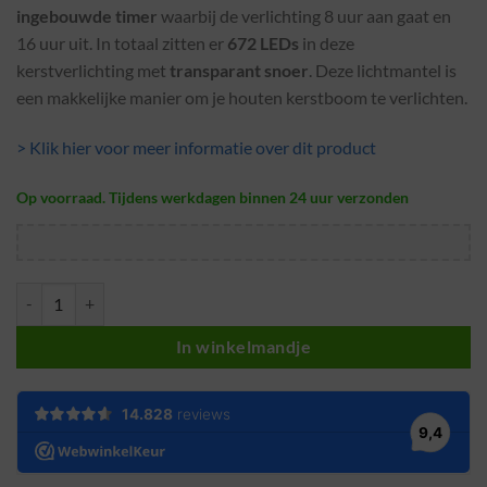
ingebouwde timer
waarbij de verlichting 8 uur aan gaat en
16 uur uit. In totaal zitten er
672 LEDs
in deze
kerstverlichting met
transparant snoer
. Deze lichtmantel is
een makkelijke manier om je houten kerstboom te verlichten.
> Klik hier voor meer informatie over dit product
Op voorraad. Tijdens werkdagen binnen 24 uur verzonden
Lichtmantel kerstboomverlichting · Modern warm wit · 672 lampjes · 2
In winkelmandje