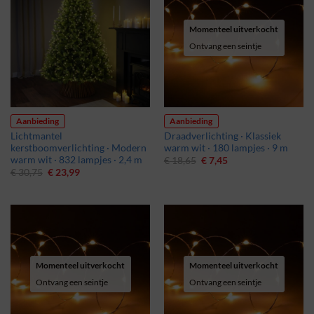
Momenteel uitverkocht
Ontvang een seintje
Aanbieding
Aanbieding
Lichtmantel
Draadverlichting · Klassiek
kerstboomverlichting · Modern
warm wit · 180 lampjes · 9 m
warm wit · 832 lampjes · 2,4 m
Oorspronkelijke
Huidige
€
18,65
€
7,45
prijs
prijs
Oorspronkelijke
Huidige
€
30,75
€
23,99
was:
is:
prijs
prijs
€ 18,65.
€ 7,45.
was:
is:
€ 30,75.
€ 23,99.
Momenteel uitverkocht
Momenteel uitverkocht
Ontvang een seintje
Ontvang een seintje