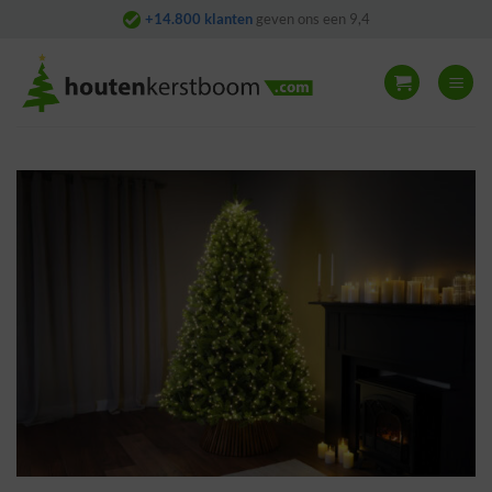
Skip
+14.800 klanten
geven ons een 9,4
to
content