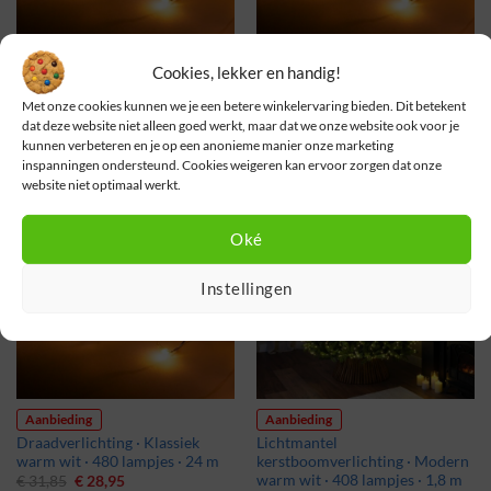
Aanbieding
Aanbieding
Cookies, lekker en handig!
Draadverlichting · Klassiek
Draadverlichting · Klassiek
Met onze cookies kunnen we je een betere winkelervaring bieden. Dit betekent
warm wit · 360 lampjes · 18 m
warm wit · 120 lampjes · 6 m
dat deze website niet alleen goed werkt, maar dat we onze website ook voor je
Oorspronkelijke
Huidige
Oorspronkelijke
Huidige
€
26,35
€
11,49
€
16,45
€
14,95
prijs
prijs
prijs
prijs
kunnen verbeteren en je op een anonieme manier onze marketing
was:
is:
was:
is:
inspanningen ondersteund. Cookies weigeren kan ervoor zorgen dat onze
€ 26,35.
€ 11,49.
€ 16,45.
€ 14,95.
website niet optimaal werkt.
Oké
Momenteel uitverkocht
Instellingen
Ontvang een seintje
Aanbieding
Aanbieding
Draadverlichting · Klassiek
Lichtmantel
warm wit · 480 lampjes · 24 m
kerstboomverlichting · Modern
warm wit · 408 lampjes · 1,8 m
Oorspronkelijke
Huidige
€
31,85
€
28,95