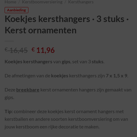
Home
/
Kerstboomversiering
/
Kersthangers
Aanbieding
Koekjes kersthangers · 3 stuks ·
Kerst ornamenten
Oorspronkelijke
Huidige
16,45
11,96
€
€
prijs
prijs
Koekjes kersthangers
van
gips
, set van 3
stuks
.
was:
is:
€ 16,45.
€ 11,96.
De afmetingen van de
koekjes
kersthangers zijn
7 x 1,5 x 9
.
Deze
breekbare
kerst ornamenten hangers zijn gemaakt van
gips.
Tip:
combineer deze koekjes kerst ornament hangers met
kerstballen en andere soorten kerstboomversiering om van
jouw kerstboom een rijke decoratie te maken.