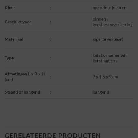
Kleur
:
meerdere kleuren
binnen /
Geschikt voor
:
kerstboomversiering
Materiaal
:
gips (breekbaar)
kerst ornamenten
Type
:
kersthangers
Afmetingen L x B x H
:
7 x 1,5 x 9 cm
(cm)
Staand of hangend
:
hangend
GERELATEERDE PRODUCTEN