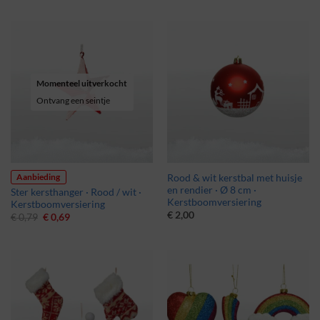
Momenteel uitverkocht
Ontvang een seintje
Aanbieding
Rood & wit kerstbal met huisje
en rendier · Ø 8 cm ·
Ster kersthanger · Rood / wit ·
Kerstboomversiering
Kerstboomversiering
€
2,00
Oorspronkelijke
Huidige
€
0,79
€
0,69
prijs
prijs
was:
is:
€ 0,79.
€ 0,69.