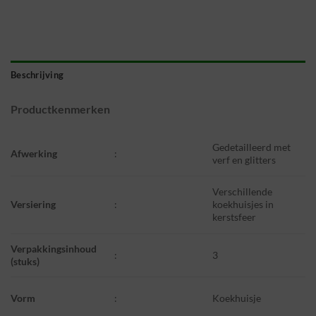
Beschrijving
Productkenmerken
Gedetailleerd met
Afwerking
:
verf en glitters
Verschillende
Versiering
:
koekhuisjes in
kerstsfeer
Verpakkingsinhoud
:
3
(stuks)
Vorm
:
Koekhuisje