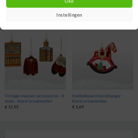
Oké
Mancave kersthangers · 4 stuks ·
Zuurstok kersthanger · Kerst
Kerst ornamenten
ornament
€
15,95
€
2,00
Instellingen
Vintage mannen accessoires · 4
Hobbelpaard kersthanger ·
stuks · Kerst ornamenten
Kerst ornamenten
€
15,95
€
1,69