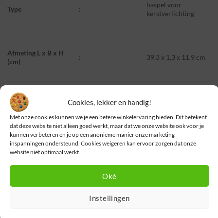
haspel voor
Type
:
kerstverlichting
Afmeting L x B x H
:
39,3 x 1,3 x 11,9 cm
(cm)
Cookies, lekker en handig!
Met onze cookies kunnen we je een betere winkelervaring bieden. Dit betekent
dat deze website niet alleen goed werkt, maar dat we onze website ook voor je
kunnen verbeteren en je op een anonieme manier onze marketing
GERELATEERDE PRODUCTEN
inspanningen ondersteund. Cookies weigeren kan ervoor zorgen dat onze
website niet optimaal werkt.
Oké
Instellingen