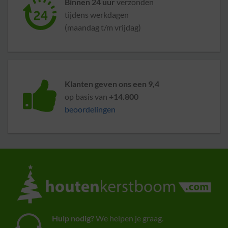
Binnen 24 uur
verzonden
tijdens werkdagen
(maandag t/m vrijdag)
Klanten geven ons een 9,4
op basis van
+14.800
beoordelingen
Hulp nodig?
We helpen je graag.