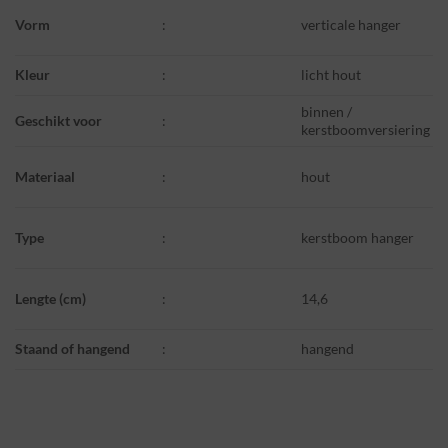
Vorm
:
verticale hanger
Kleur
:
licht hout
binnen /
Geschikt voor
:
kerstboomversiering
Materiaal
:
hout
Type
:
kerstboom hanger
Lengte (cm)
:
14,6
Staand of hangend
:
hangend