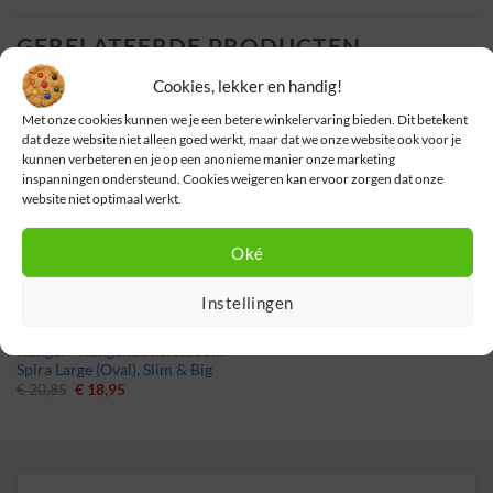
GERELATEERDE PRODUCTEN
Cookies, lekker en handig!
Met onze cookies kunnen we je een betere winkelervaring bieden. Dit betekent
dat deze website niet alleen goed werkt, maar dat we onze website ook voor je
kunnen verbeteren en je op een anonieme manier onze marketing
inspanningen ondersteund. Cookies weigeren kan ervoor zorgen dat onze
website niet optimaal werkt.
Oké
Instellingen
Aanbieding
Hanger · Hangende kerstboom ·
Spira Large (Oval), Slim & Big
Oorspronkelijke
Huidige
€
20,85
€
18,95
prijs
prijs
was:
is:
€ 20,85.
€ 18,95.