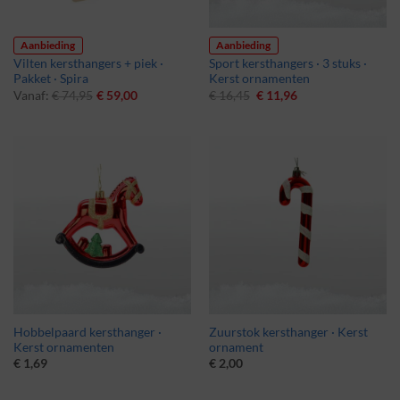
Aanbieding
Aanbieding
Vilten kersthangers + piek ·
Sport kersthangers · 3 stuks ·
Pakket · Spira
Kerst ornamenten
Oorspronkelijke
Huidige
Vanaf:
€
74,95
€
59,00
€
16,45
€
11,96
prijs
prijs
was:
is:
€ 16,45.
€ 11,96.
Hobbelpaard kersthanger ·
Zuurstok kersthanger · Kerst
Kerst ornamenten
ornament
€
1,69
€
2,00