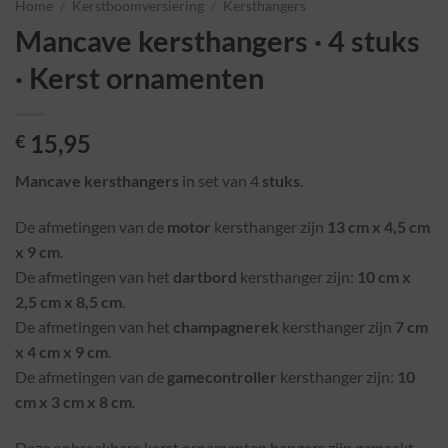
Home
/
Kerstboomversiering
/
Kersthangers
Mancave kersthangers · 4 stuks
· Kerst ornamenten
15,95
€
Mancave kersthangers
in set van 4
stuks
.
De afmetingen van de
motor
kersthanger zijn
13 cm x 4,5 cm
x 9 cm
.
De afmetingen van het
dartbord
kersthanger zijn:
10 cm x
2,5 cm x 8,5 cm
.
De afmetingen van het
champagnerek
kersthanger zijn
7 cm
x 4 cm x 9 cm
.
De afmetingen van de
gamecontroller
kersthanger zijn:
10
cm x 3 cm x 8 cm
.
Deze onbreekbare kerst ornamenten hangers zijn gemaakt