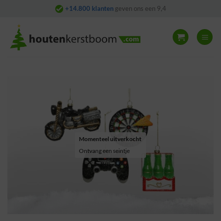
Skip
+14.800 klanten
geven ons een 9,4
to
content
Momenteel uitverkocht
Ontvang een seintje