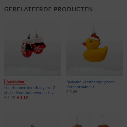
GERELATEERDE PRODUCTEN
Aanbieding
Badeend kersthanger groot ·
Kerst ornament
Handschoen kersthangers · 2
€
5,49
stuks · Kerstboomversiering
Oorspronkelijke
Huidige
€
1,39
€
1,19
prijs
prijs
was:
is:
€ 1,39.
€ 1,19.