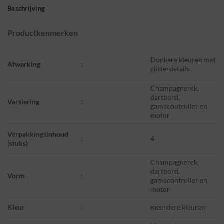
Beschrijving
Productkenmerken
Donkere kleuren met
Afwerking
:
glitterdetails
Champagnerek,
dartbord,
Versiering
:
gamecontroller en
motor
Verpakkingsinhoud
:
4
(stuks)
Champagnerek,
dartbord,
Vorm
:
gamecontroller en
motor
Kleur
:
meerdere kleuren