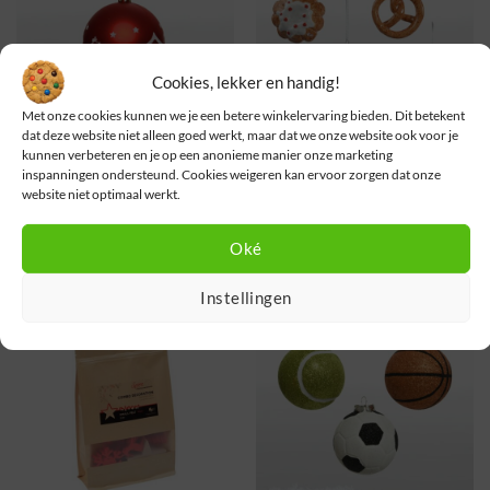
Cookies, lekker en handig!
Met onze cookies kunnen we je een betere winkelervaring bieden. Dit betekent
dat deze website niet alleen goed werkt, maar dat we onze website ook voor je
kunnen verbeteren en je op een anonieme manier onze marketing
inspanningen ondersteund. Cookies weigeren kan ervoor zorgen dat onze
Aanbieding
Rood & wit kerstbal met huisje
website niet optimaal werkt.
en rendier · Ø 8 cm ·
Kerst lekkernijen
Kerstboomversiering
kerstboomversiering · 4 stuks ·
€
2,00
Kerst ornamenten
Oké
Oorspronkelijke
Huidige
€
18,65
€
16,95
prijs
prijs
was:
is:
Instellingen
€ 18,65.
€ 16,95.